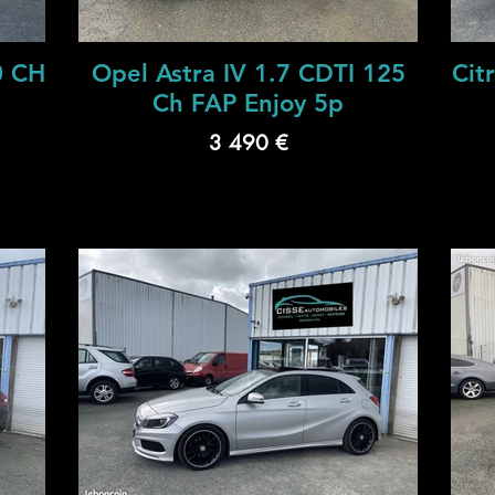
0 CH
Opel Astra IV 1.7 CDTI 125
Cit
Ch FAP Enjoy 5p
3 490 €