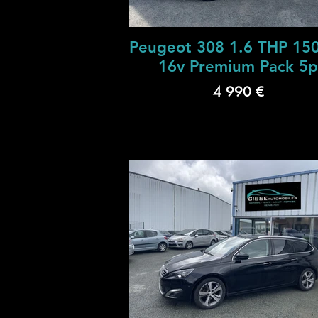
Peugeot 308 1.6 THP 15
16v Premium Pack 5p
4 990 €