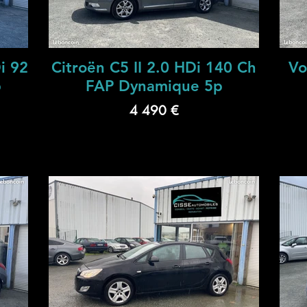
i 92
Citroën C5 II 2.0 HDi 140 Ch
Vo
p
FAP Dynamique 5p
4 490 €