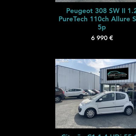
Peugeot 308 SW II 1.
PureTech 110ch Allure 
5p
6 990 €