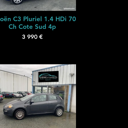
roën C3 Pluriel 1.4 HDi 70
Ch Cote Sud 4p
3 990 €