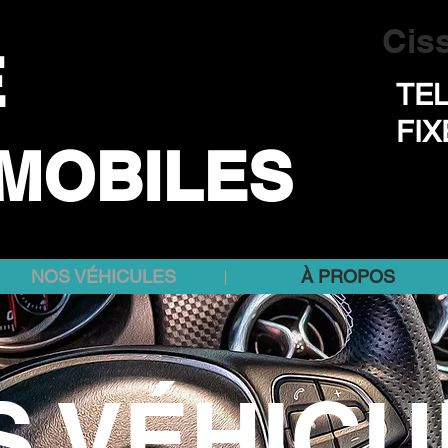
Cis
E
TEL
FIX
MOBILES
NOS VÉHICULES
À PROPOS
S VÉHICU