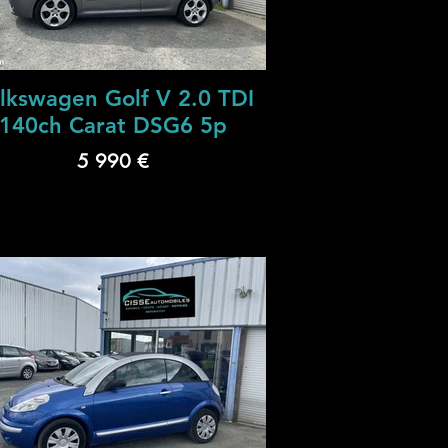
lkswagen Golf V 2.0 TDI
140ch Carat DSG6 5p
5 990 €